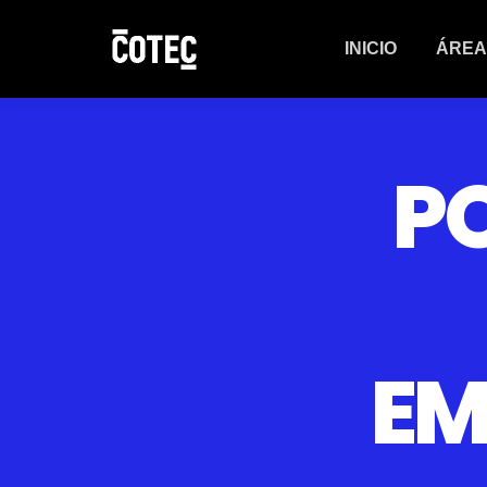
INICIO
ÁREA
P
EM