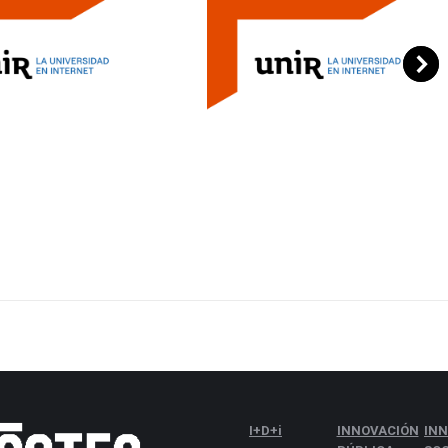
I+D+i
INNOVACIÓN
IN