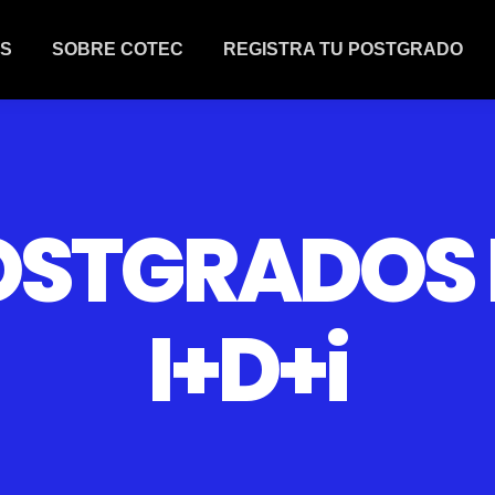
S
SOBRE COTEC
REGISTRA TU POSTGRADO
OSTGRADOS 
I+D+i