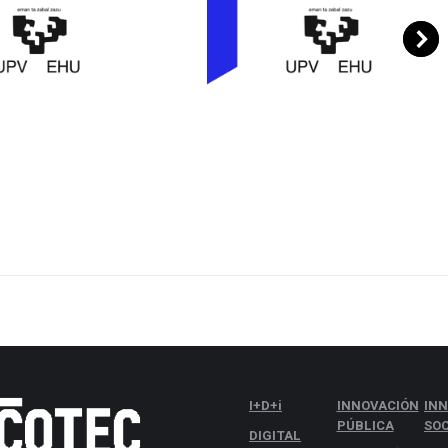
I+D+i
INNOVACIÓN
IN
PÚBLICA
SOC
DIGITAL